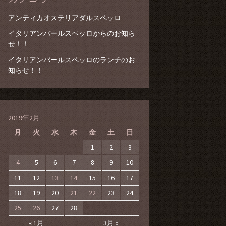
アンティカオステリアダルスペッロ
イタリアンバールスペッロからのお知ら
せ！！
イタリアンバールスペッロのランチのお
知らせ！！
2019年2月
月
火
水
木
金
土
日
1
2
3
4
5
6
7
8
9
10
11
12
13
14
15
16
17
18
19
20
21
22
23
24
25
26
27
28
« 1月
3月 »