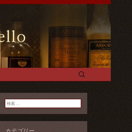
や手づくるパスタやフォカッチャ
能です。
ールスペッロ
検
索:
検索:
カテゴリー