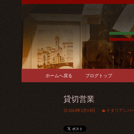
難波千日前の「イタリア
をご用意。1階～3階席と
難波千日
で貸切パ
コンテンツへ移動
ホームへ戻る
ブログトップ
貸切営業
2019年2月19日
イタリアンバ