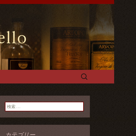
や手づくるパスタやフォカッチャ
能です。
ールスペッロ
検
索:
検索:
カテゴリー