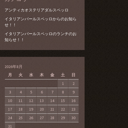
アンティカオステリアダルスペッロ
イタリアンバールスペッロからのお知ら
せ！！
イタリアンバールスペッロのランチのお
知らせ！！
2026年8月
月
火
水
木
金
土
日
1
2
3
4
5
6
7
8
9
10
11
12
13
14
15
16
17
18
19
20
21
22
23
24
25
26
27
28
29
30
31