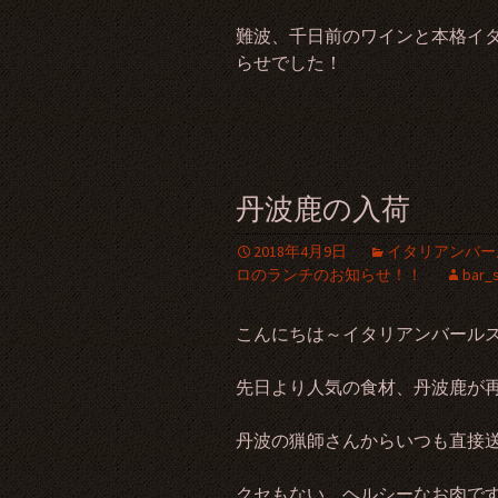
難波、千日前のワインと本格イ
らせでした！
丹波鹿の入荷
2018年4月9日
イタリアンバー
ロのランチのお知らせ！！
bar_s
こんにちは～イタリアンバールスペ
先日より人気の食材、丹波鹿が
丹波の猟師さんからいつも直接
クセもない、ヘルシーなお肉で