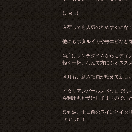
(｡･ω･｡)
入荷しても人気のためすぐにな
他にもホタルイカや桜エビなど
当店はランチタイムからもディ
軽く一杯、なんて方にもオススメです
４月も、新入社員が増えて新し
イタリアンバールスペッロでは
会利用もお受けしてますので、
裏難波、千日前のワインとイタ
せでした！