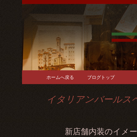
難波千日前の「イタリア
をご用意。1階～3階席と
難波千日
で貸切パ
コンテンツへ移動
ホームへ戻る
ブログトップ
イタリアンバールス
新店舗内装のイメ