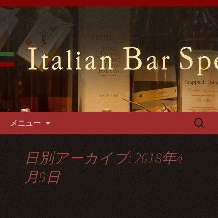
難波千日前の「イタリアンバールスペ
ッロ」はイタリアの郷土料理や手づく
難波千日前のイタリアンバール
るパスタやフォカッチャをご用意。1
スペッロで貸切パーティーを
階～3階席とございますので貸切パー
ティーでご利用可能です。
コンテンツへ移動
検
メニュー
索:
日別アーカイブ: 2018年4
月9日