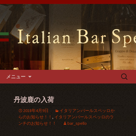
難波千日前の「イタリアンバールスペ
ッロ」はイタリアの郷土料理や手づく
難波千日前のイタリアンバール
るパスタやフォカッチャをご用意。1
スペッロで貸切パーティーを
階～3階席とございますので貸切パー
ティーでご利用可能です。
コンテンツへ移動
検
メニュー
索:
丹波鹿の入荷
2018年4月9日
イタリアンバールスペッロか
らのお知らせ！！
,
イタリアンバールスペッロのラ
ンチのお知らせ！！
bar_spello