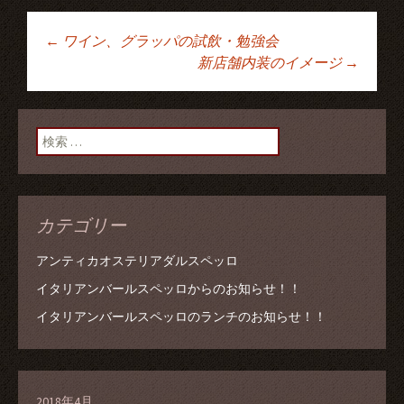
←
ワイン、グラッパの試飲・勉強会
投稿ナビゲーショ
新店舗内装のイメージ
→
ン
検索:
カテゴリー
アンティカオステリアダルスペッロ
イタリアンバールスペッロからのお知らせ！！
イタリアンバールスペッロのランチのお知らせ！！
2018年4月