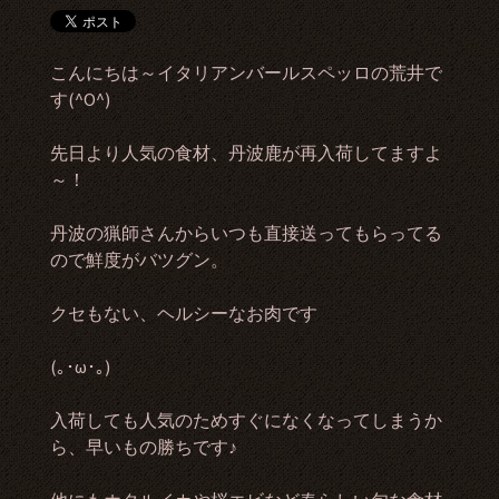
こんにちは～イタリアンバールスペッロの荒井で
す(^O^)
先日より人気の食材、丹波鹿が再入荷してますよ
～！
丹波の猟師さんからいつも直接送ってもらってる
ので鮮度がバツグン。
クセもない、ヘルシーなお肉です
(｡･ω･｡)
入荷しても人気のためすぐになくなってしまうか
ら、早いもの勝ちです♪