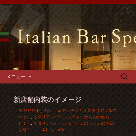
難波千日前の「イタリアンバールスペ
ッロ」はイタリアの郷土料理や手づく
難波千日前のイタリアンバール
るパスタやフォカッチャをご用意。1
スペッロで貸切パーティーを
階～3階席とございますので貸切パー
ティーでご利用可能です。
コンテンツへ移動
検
メニュー
索:
新店舗内装のイメージ
2018年4月13日
アンティカオステリアダルス
ペッロ
,
イタリアンバールスペッロからのお知ら
せ！！
,
イタリアンバールスペッロのランチのお知
らせ！！
bar_spello