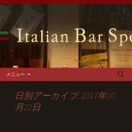
難波千日前の「イタリアンバールスペ
ッロ」はイタリアの郷土料理や手づく
難波千日前のイタリアンバール
るパスタやフォカッチャをご用意。1
スペッロで貸切パーティーを
階～3階席とございますので貸切パー
ティーでご利用可能です。
コンテンツへ移動
検
メニュー
索:
日別アーカイブ: 2017年10
月22日