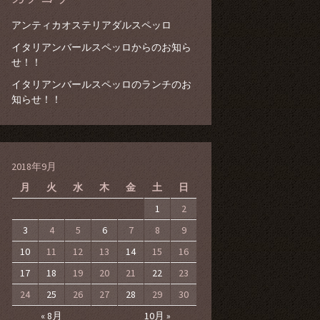
アンティカオステリアダルスペッロ
イタリアンバールスペッロからのお知ら
せ！！
イタリアンバールスペッロのランチのお
知らせ！！
2018年9月
月
火
水
木
金
土
日
1
2
3
4
5
6
7
8
9
10
11
12
13
14
15
16
17
18
19
20
21
22
23
24
25
26
27
28
29
30
« 8月
10月 »