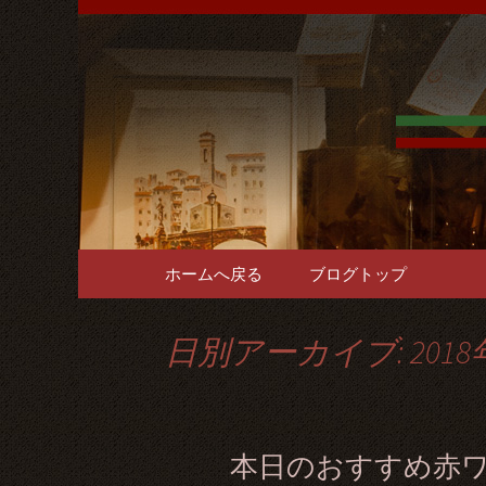
難波千日前の「イタリア
をご用意。1階～3階席と
難波千日
で貸切パ
コンテンツへ移動
ホームへ戻る
ブログトップ
日別アーカイブ: 2018
本日のおすすめ赤