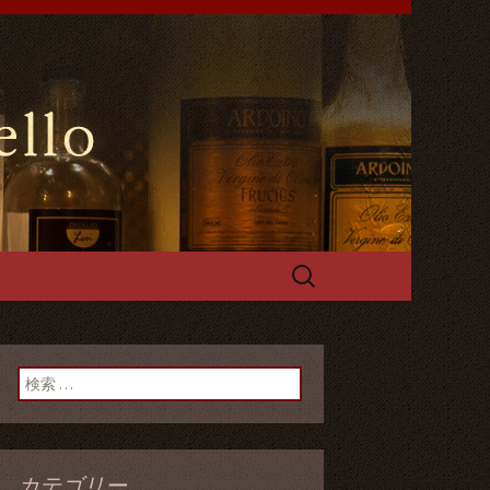
や手づくるパスタやフォカッチャ
能です。
ールスペッロ
検
索:
検索:
カテゴリー