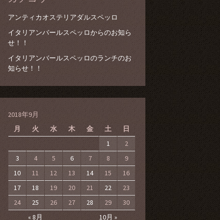
アンティカオステリアダルスペッロ
イタリアンバールスペッロからのお知ら
せ！！
イタリアンバールスペッロのランチのお
知らせ！！
2018年9月
月
火
水
木
金
土
日
1
2
3
4
5
6
7
8
9
10
11
12
13
14
15
16
17
18
19
20
21
22
23
24
25
26
27
28
29
30
« 8月
10月 »