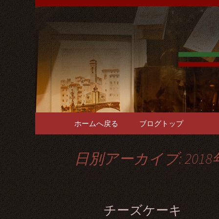
難波千日前の「イタリア
をご用意。1階～3階席と
難波千日
で貸切パ
コンテンツへ移動
ホームへ戻る
ブログトップ
日別アーカイブ: 2018
チーズケーキ