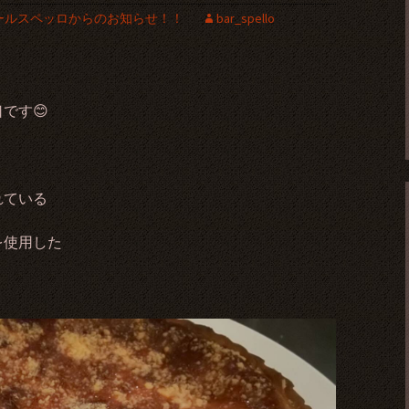
ールスペッロからのお知らせ！！
bar_spello
です😊
れている
を使用した