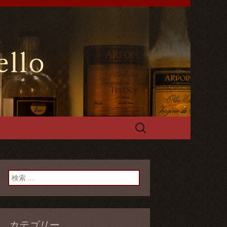
や手づくるパスタやフォカッチャ
能です。
ールスペッロ
検
索:
検索:
カテゴリー