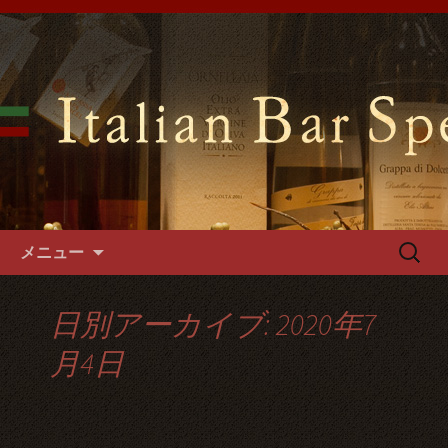
難波千日前の「イタリアンバールスペ
ッロ」はイタリアの郷土料理や手づく
難波千日前のイタリアンバール
るパスタやフォカッチャをご用意。1
スペッロで貸切パーティーを
階～3階席とございますので貸切パー
ティーでご利用可能です。
コンテンツへ移動
検
メニュー
索:
日別アーカイブ: 2020年7
月4日