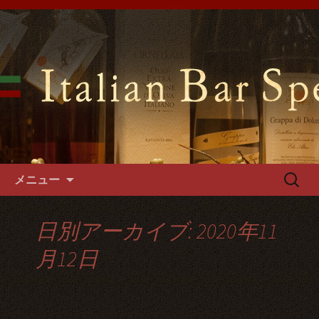
難波千日前の「イタリアンバールスペ
ッロ」はイタリアの郷土料理や手づく
難波千日前のイタリアンバール
るパスタやフォカッチャをご用意。1
スペッロで貸切パーティーを
階～3階席とございますので貸切パー
ティーでご利用可能です。
コンテンツへ移動
検
メニュー
索:
日別アーカイブ: 2020年11
月12日