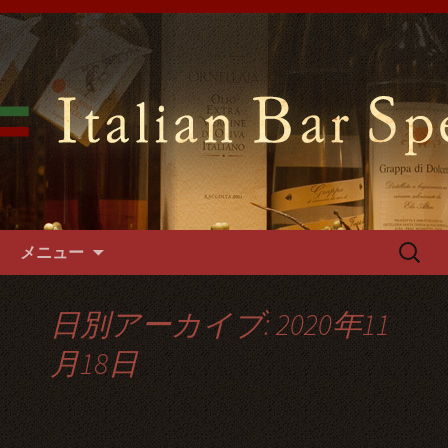
難波千日前の「イタリアンバールスペ
ッロ」はイタリアの郷土料理や手づく
難波千日前のイタリアンバール
るパスタやフォカッチャをご用意。1
スペッロで貸切パーティーを
階～3階席とございますので貸切パー
ティーでご利用可能です。
コンテンツへ移動
検
メニュー
索:
日別アーカイブ: 2020年11
月18日