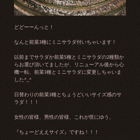
どどーーんっと！
なんと前菜3種にミニサラダ付いちゃいます！
以前までサラダか前菜5種とミニサラダの2種類か
らお選び頂いてましたが、リニューアル後から心
機一転、前菜3種とミニサラダに変更しちゃいま
した^_^
日替わりの前菜3種とちょうどいいサイズ感のサ
ラダ！！！
女性の皆様、男性の皆様、これが世にゆう、
『ちょーどええサイズ』ですね！！！