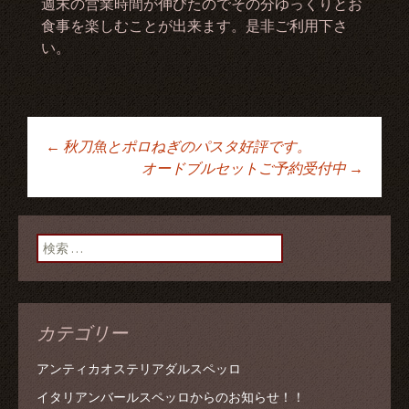
週末の営業時間が伸びたのでその分ゆっくりとお
食事を楽しむことが出来ます。是非ご利用下さ
い。
←
秋刀魚とポロねぎのパスタ好評です。
投稿ナビゲーショ
オードブルセットご予約受付中
→
ン
検索:
カテゴリー
アンティカオステリアダルスペッロ
イタリアンバールスペッロからのお知らせ！！