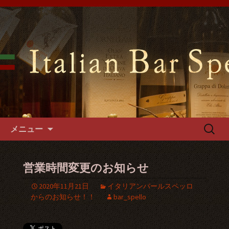
難波千日前の「イタリアンバールスペ
ッロ」はイタリアの郷土料理や手づく
難波千日前のイタリアンバール
るパスタやフォカッチャをご用意。1
スペッロで貸切パーティーを
階～3階席とございますので貸切パー
ティーでご利用可能です。
コンテンツへ移動
検
メニュー
索:
営業時間変更のお知らせ
2020年11月21日
イタリアンバールスペッロ
からのお知らせ！！
bar_spello