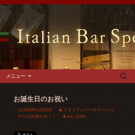
難波千日前の「イタリアンバールスペ
ッロ」はイタリアの郷土料理や手づく
難波千日前のイタリアンバール
るパスタやフォカッチャをご用意。1
スペッロで貸切パーティーを
階～3階席とございますので貸切パー
ティーでご利用可能です。
コンテンツへ移動
検
メニュー
索:
お誕生日のお祝い
2020年11月23日
イタリアンバールスペッロ
からのお知らせ！！
bar_spello