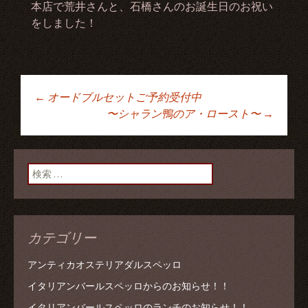
本店で荒井さんと、石橋さんのお誕生日のお祝い
をしました！
←
オードブルセットご予約受付中
投稿ナビゲーショ
〜シャラン鴨のア・ロースト〜
→
ン
検索:
カテゴリー
アンティカオステリアダルスペッロ
イタリアンバールスペッロからのお知らせ！！
イタリアンバールスペッロのランチのお知らせ！！