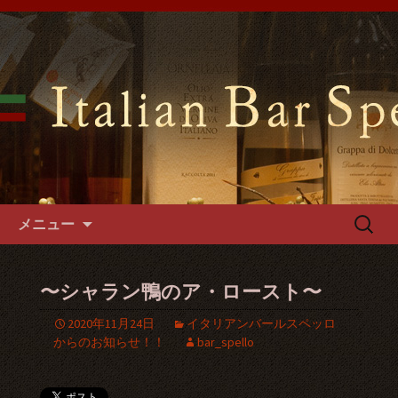
難波千日前の「イタリアンバールスペ
ッロ」はイタリアの郷土料理や手づく
難波千日前のイタリアンバール
るパスタやフォカッチャをご用意。1
スペッロで貸切パーティーを
階～3階席とございますので貸切パー
ティーでご利用可能です。
コンテンツへ移動
検
メニュー
索:
〜シャラン鴨のア・ロースト〜
2020年11月24日
イタリアンバールスペッロ
からのお知らせ！！
bar_spello