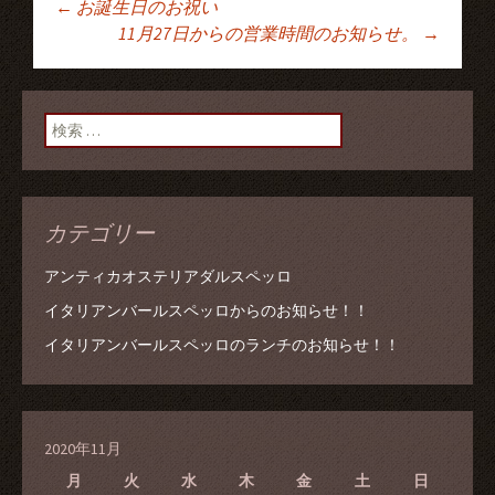
←
お誕生日のお祝い
投稿ナビゲーショ
11月27日からの営業時間のお知らせ。
→
ン
検索:
カテゴリー
アンティカオステリアダルスペッロ
イタリアンバールスペッロからのお知らせ！！
イタリアンバールスペッロのランチのお知らせ！！
2020年11月
月
火
水
木
金
土
日