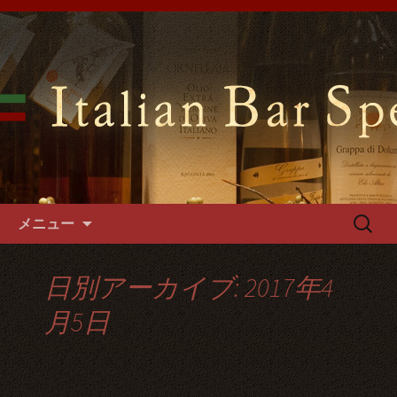
難波千日前の「イタリアンバールスペ
ッロ」はイタリアの郷土料理や手づく
難波千日前のイタリアンバール
るパスタやフォカッチャをご用意。1
スペッロで貸切パーティーを
階～3階席とございますので貸切パー
ティーでご利用可能です。
コンテンツへ移動
検
メニュー
索:
日別アーカイブ: 2017年4
月5日