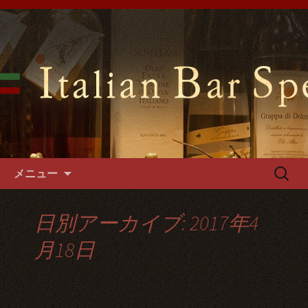
難波千日前の「イタリアンバールスペ
ッロ」はイタリアの郷土料理や手づく
難波千日前のイタリアンバール
るパスタやフォカッチャをご用意。1
スペッロで貸切パーティーを
階～3階席とございますので貸切パー
ティーでご利用可能です。
コンテンツへ移動
検
メニュー
索:
日別アーカイブ: 2017年4
月18日