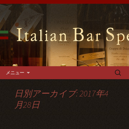
難波千日前の「イタリアンバールスペ
ッロ」はイタリアの郷土料理や手づく
難波千日前のイタリアンバール
るパスタやフォカッチャをご用意。1
スペッロで貸切パーティーを
階～3階席とございますので貸切パー
ティーでご利用可能です。
コンテンツへ移動
検
メニュー
索:
日別アーカイブ: 2017年4
月28日