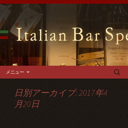
難波千日前の「イタリアンバールスペ
ッロ」はイタリアの郷土料理や手づく
難波千日前のイタリアンバール
るパスタやフォカッチャをご用意。1
スペッロで貸切パーティーを
階～3階席とございますので貸切パー
ティーでご利用可能です。
コンテンツへ移動
検
メニュー
索:
日別アーカイブ: 2017年4
月20日